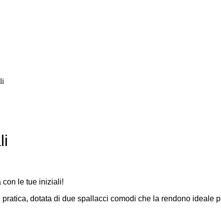
li
li
on le tue iniziali!
atica, dotata di due spallacci comodi che la rendono ideale per 