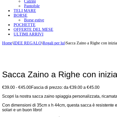
Calzini
Pantofole
TELI MARE
BORSE
Borse estive
POCHETTE
OFFERTE DEL MESE
ULTIMI ARRIVI
Home
\
IDEE REGALO
\
Regali per lui
\
Sacca Zaino a Righe con inizia
Sacca Zaino a Righe con inizia
€
39.00
-
€
45.00
Fascia di prezzo: da €39.00 a €45.00
Scopri la nostra sacca zaino spiaggia personalizzata, ricamata c
Con dimensioni di 35cm x h 44cm, questa sacca è resistente e pr
solari e un buon libro!