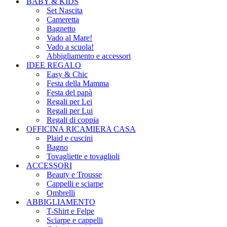
BABY & KIDS
Set Nascita
Cameretta
Bagnetto
Vado al Mare!
Vado a scuola!
Abbigliamento e accessori
IDEE REGALO
Easy & Chic
Festa della Mamma
Festa del papà
Regali per Lei
Regali per Lui
Regali di coppia
OFFICINA RICAMIERA CASA
Plaid e cuscini
Bagno
Tovagliette e tovaglioli
ACCESSORI
Beauty e Trousse
Cappelli e sciarpe
Ombrelli
ABBIGLIAMENTO
T-Shirt e Felpe
Sciarpe e cappelli