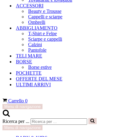
ACCESSORI
Beauty e Trousse
Cappelli e sciarpe
Ombrelli
ABBIGLIAMENTO
T-Shirt e Felpe
Sciarpe e cappelli
Calzini
Pantofole
TELI MARE
BORSE
Borse estive
POCHETTE
OFFERTE DEL MESE
ULTIMI ARRIVI
Carrello
0
Menu di navigazione
Ricerca per ...
Menu di navigazione