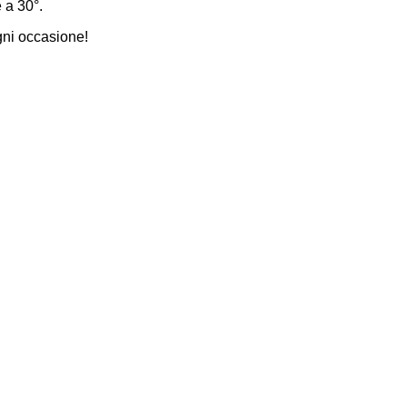
 a 30°.
gni occasione!