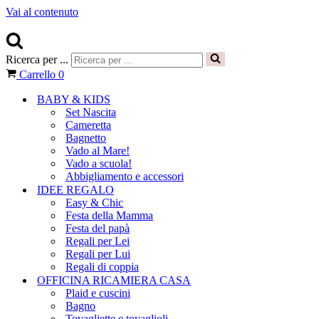
Vai al contenuto
Ricerca per ...
Carrello
0
BABY & KIDS
Set Nascita
Cameretta
Bagnetto
Vado al Mare!
Vado a scuola!
Abbigliamento e accessori
IDEE REGALO
Easy & Chic
Festa della Mamma
Festa del papà
Regali per Lei
Regali per Lui
Regali di coppia
OFFICINA RICAMIERA CASA
Plaid e cuscini
Bagno
Tovagliette e tovaglioli