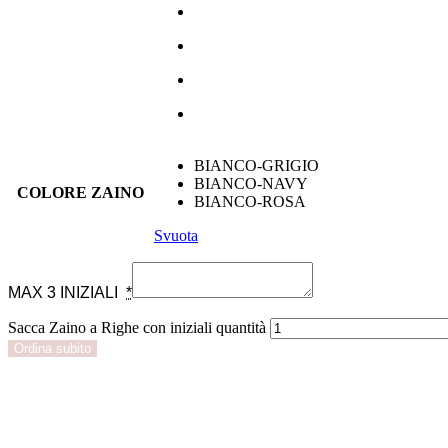
BIANCO-GRIGIO
BIANCO-NAVY
COLORE ZAINO
BIANCO-ROSA
Svuota
MAX 3 INIZIALI
*
Sacca Zaino a Righe con iniziali quantità
Ordina subito