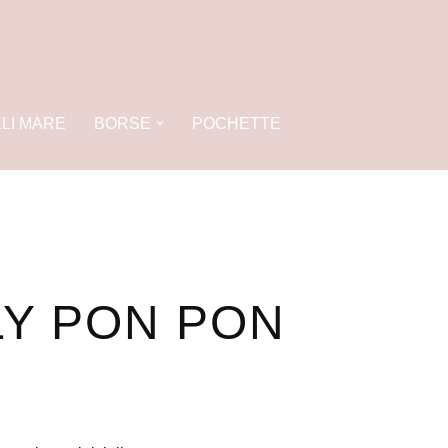
LI MARE
BORSE
POCHETTE
LY PON PON