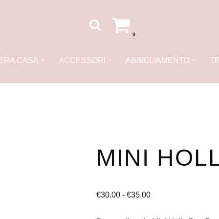
0
IERA CASA
ACCESSORI
ABBIGLIAMENTO
TE
MINI HOL
€
30.00
-
€
35.00