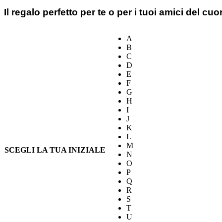
Il regalo perfetto per te o per i tuoi amici del cuo
A
B
C
D
E
F
G
H
I
J
K
L
M
SCEGLI LA TUA INIZIALE
N
O
P
Q
R
S
T
U