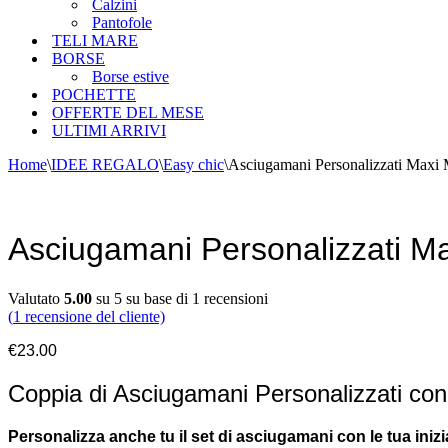
Calzini
Pantofole
TELI MARE
BORSE
Borse estive
POCHETTE
OFFERTE DEL MESE
ULTIMI ARRIVI
Home
\
IDEE REGALO
\
Easy chic
\
Asciugamani Personalizzati Max
Best Seller
Asciugamani Personalizzati 
Valutato
5.00
su 5 su base di
1
recensioni
(
1
recensione del cliente)
€
23.00
Coppia di Asciugamani Personalizzati co
Personalizza anche tu il set di asciugamani con le tua iniz