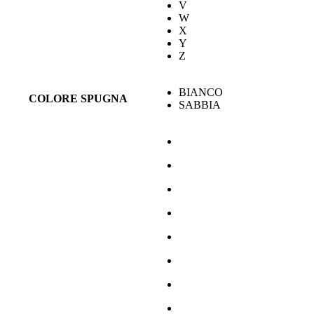
V
W
X
Y
Z
BIANCO
COLORE SPUGNA
SABBIA