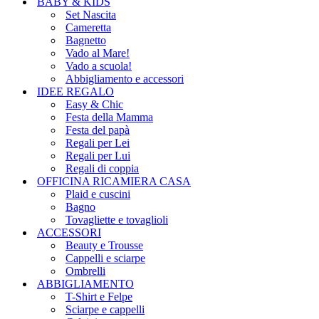
BABY & KIDS
Set Nascita
Cameretta
Bagnetto
Vado al Mare!
Vado a scuola!
Abbigliamento e accessori
IDEE REGALO
Easy & Chic
Festa della Mamma
Festa del papà
Regali per Lei
Regali per Lui
Regali di coppia
OFFICINA RICAMIERA CASA
Plaid e cuscini
Bagno
Tovagliette e tovaglioli
ACCESSORI
Beauty e Trousse
Cappelli e sciarpe
Ombrelli
ABBIGLIAMENTO
T-Shirt e Felpe
Sciarpe e cappelli