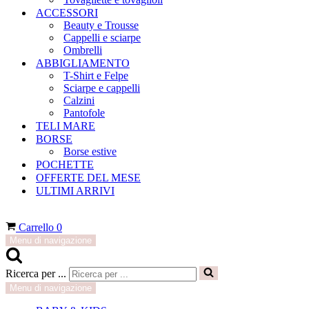
ACCESSORI
Beauty e Trousse
Cappelli e sciarpe
Ombrelli
ABBIGLIAMENTO
T-Shirt e Felpe
Sciarpe e cappelli
Calzini
Pantofole
TELI MARE
BORSE
Borse estive
POCHETTE
OFFERTE DEL MESE
ULTIMI ARRIVI
Carrello
0
Menu di navigazione
Ricerca per ...
Menu di navigazione