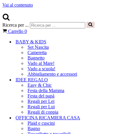
Vai al contenuto
Ricerca per ...
Carrello
0
BABY & KIDS
Set Nascita
Cameretta
Bagnetto
Vado al Mare!
Vado a scuola!
Abbigliamento e accessori
IDEE REGALO
Easy & Chic
Festa della Mamma
Festa del papà
Regali per Lei
Regali per Lui
Regali di coppia
OFFICINA RICAMIERA CASA
Plaid e cuscini
Bagno
Tovagliette e tovaglioli